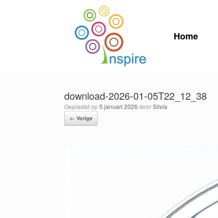
Ga
naar
de
inhoud
Home
download-2026-01-05T22_12_38
Geplaatst op
5 januari 2026
door
Silvia
← Vorige