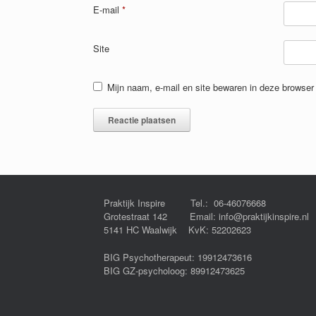
E-mail
*
Site
Mijn naam, e-mail en site bewaren in deze browser 
Praktijk Inspire Tel.: 06-46076668
Grotestraat 142 Email: info@praktijkinspire.nl
5141 HC Waalwijk KvK: 52202623
BIG Psychotherapeut: 19912473616
BIG GZ-psycholoog: 89912473625