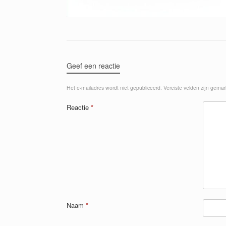
Geef een reactie
Het e-mailadres wordt niet gepubliceerd.
Vereiste velden zijn gema
Reactie
*
Naam
*