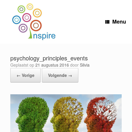
Ga
naar
de
inhoud
Menu
psychology_principles_events
Geplaatst op
21 augustus 2016
door
Silvia
← Vorige
Volgende →