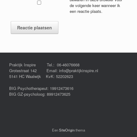
de volgende keer wanneer ik
een reactie plaats.
Praktijk Inspire Tel.: 06-46076668
Grotestraat 142 Email: info@praktijkinspire.nl
5141 HC Waalwijk KvK: 52202623
BIG Psychotherapeut: 19912473616
BIG GZ-psycholoog: 89912473625
Een
SiteOrigin
thema