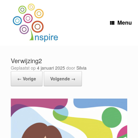
Ga
naar
de
inhoud
Menu
Verwijzing2
Geplaatst op
4 januari 2025
door
Silvia
← Vorige
Volgende →