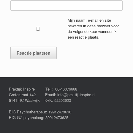
Mijn naam, e-mail en site
bewaren in deze browser voor
de volgende keer wanneer ik
een reactie plaats.
Praktijk Inspire Tel.: 06-46076668
Grotestraat 142 Email: info@praktijkinspire.nl
5141 HC Waalwijk KvK: 52202623
BIG Psychotherapeut: 19912473616
BIG GZ-psycholoog: 89912473625