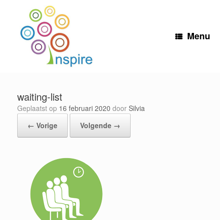
Ga
naar
de
inhoud
Menu
waiting-list
Geplaatst op
16 februari 2020
door
Silvia
← Vorige
Volgende →