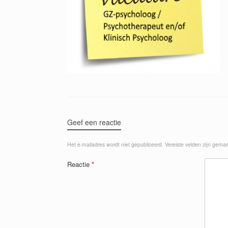
Geef een reactie
Het e-mailadres wordt niet gepubliceerd.
Vereiste velden zijn gema
Reactie
*