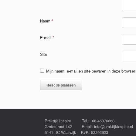
Naam
*
E-mail
*
Site
Mijn naam, e-mail en site bewaren in deze browser 
Praktijk Inspire Tel.: 06-46076668
Grotestraat 142 Email: info@praktijkinspire.nl
5141 HC Waalwijk KvK: 52202623