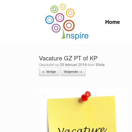
Ga
naar
de
inhoud
Home
Vacature GZ PT of KP
Geplaatst op
25 februari 2019
door
Silvia
← Vorige
Volgende →