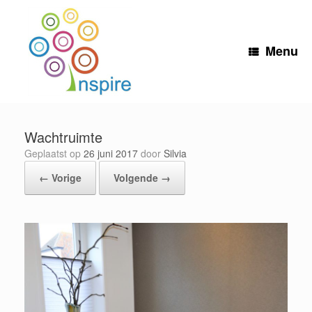
Ga
naar
de
inhoud
Menu
Wachtruimte
Geplaatst op
26 juni 2017
door
Silvia
← Vorige
Volgende →