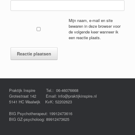
Mijn naam, e-mail en site
bewaren in deze browser voor
de volgende keer wanneer ik
een reactie plaats.
Praktijk Inspire Tel.: 06-46076668
Grotestraat 142 Email: info@praktijkinspire.nl
5141 HC Waalwijk KvK: 52202623
BIG Psychotherapeut: 19912473616
BIG GZ-psycholoog: 89912473625