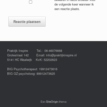
de volgende keer wanneer ik
een reactie plaats.
Praktijk Inspire Tel.: 06-46076668
Grotestraat 142 Email: info@praktijkinspire.nl
5141 HC Waalwijk KvK: 52202623
BIG Psychotherapeut: 19912473616
BIG GZ-psycholoog: 89912473625
Een
SiteOrigin
thema