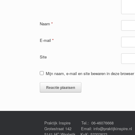
Naam
*
E-mail
*
Site
Mijn naam, e-mail en site bewaren in deze browser 
Praktijk Inspire Tel.: 06-46076668
Grotestraat 142 Email: info@praktijkinspire.nl
5141 HC Waalwijk KvK: 52202623