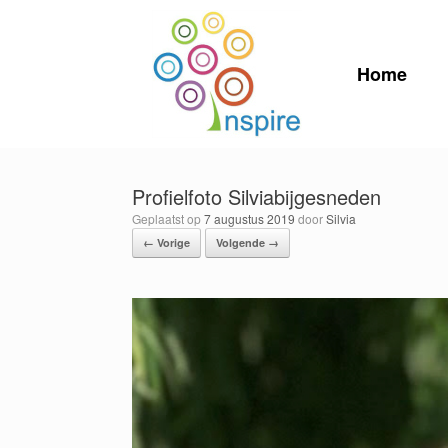
Ga
naar
de
inhoud
Home
Profielfoto Silviabijgesneden
Geplaatst op
7 augustus 2019
door
Silvia
← Vorige
Volgende →