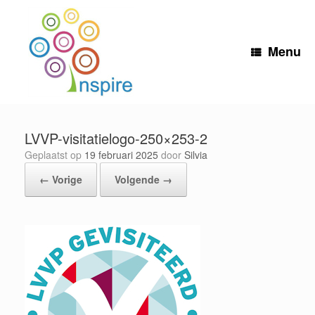
Ga
naar
de
inhoud
Menu
LVVP-visitatielogo-250×253-2
Geplaatst op
19 februari 2025
door
Silvia
← Vorige
Volgende →